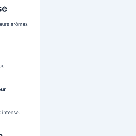
se
leurs arômes
ou
our
t
intense.
e