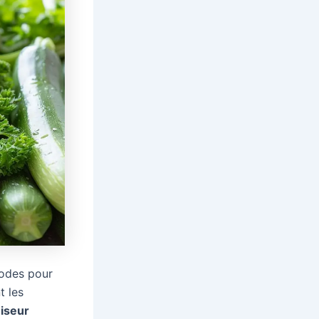
hodes pour
t les
iseur