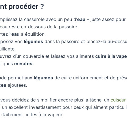
t procéder ?
mplissez la casserole avec un peu d’
eau
– juste assez pour 
eau reste en-dessous de la passoire.
tez l’
eau
à ébullition.
sposez vos
légumes
dans la passoire et placez-la au-dessu
illante.
uvrez d’un couvercle et laissez vos aliments
cuire à la vap
elques
minutes
.
ode permet aux
légumes
de cuire uniformément et de prése
ces
ajoutées.
 vous décidez de simplifier encore plus la tâche, un
cuiseur
 un excellent investissement pour ceux qui aiment particul
rfaitement cuites à la vapeur.