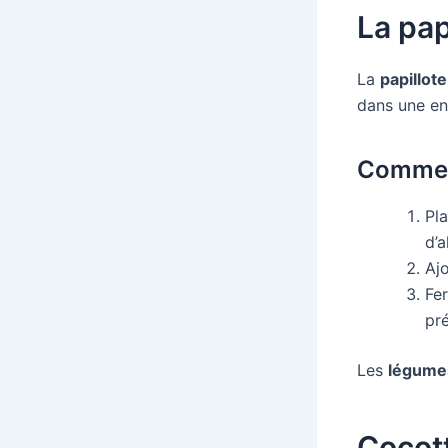
La pap
La
papillote
dans une en
Commen
Pl
d’a
Aj
Fe
pr
Les
légumes
Cocott