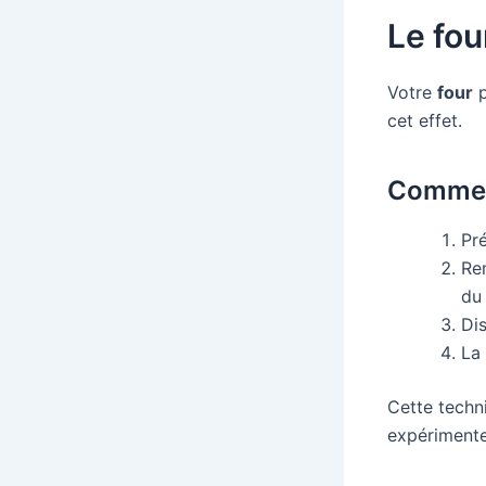
Le fou
Votre
four
p
cet effet.
Commen
Pr
Rem
du 
Di
La
Cette techn
expérimente