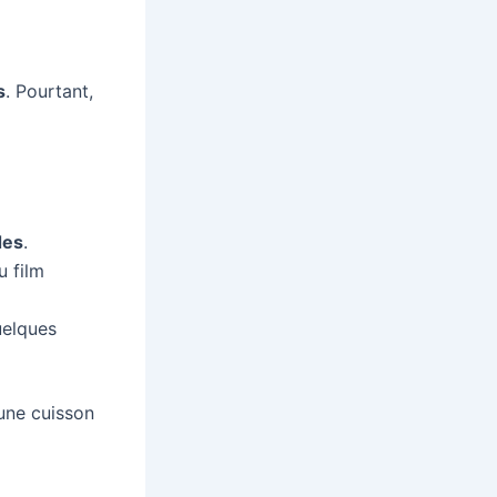
s
. Pourtant,
des
.
u film
uelques
 une cuisson