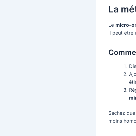
La mé
Le
micro-o
il peut être
Commen
Di
Ajo
éti
Ré
mi
Sachez que 
moins homo