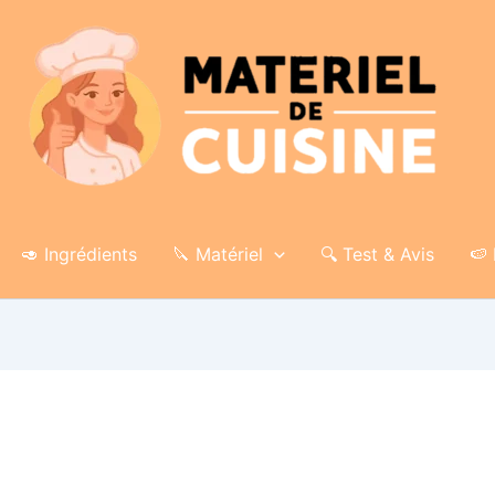
🥑 Ingrédients
🔪 Matériel
🔍 Test & Avis
🍉