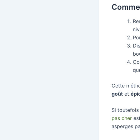
Commen
Re
niv
Por
Di
bou
Co
qu
Cette méth
goût
et
épi
Si toutefois
pas cher
est
asperges pa