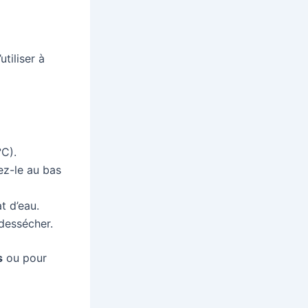
tiliser à
C).
ez-le au bas
t d’eau.
dessécher.
s
ou pour