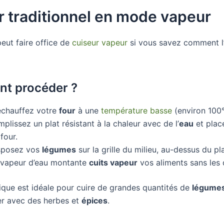
r traditionnel en mode vapeur
eut faire office de
cuiseur vapeur
si vous savez comment l’u
t procéder ?
échauffez votre
four
à une
température basse
(environ 100°
plissez un plat résistant à la chaleur avec de l’
eau
et plac
four.
sposez vos
légumes
sur la grille du milieu, au-dessus du pla
 vapeur d’eau montante
cuits vapeur
vos aliments sans les 
ique est idéale pour cuire de grandes quantités de
légume
r avec des herbes et
épices
.