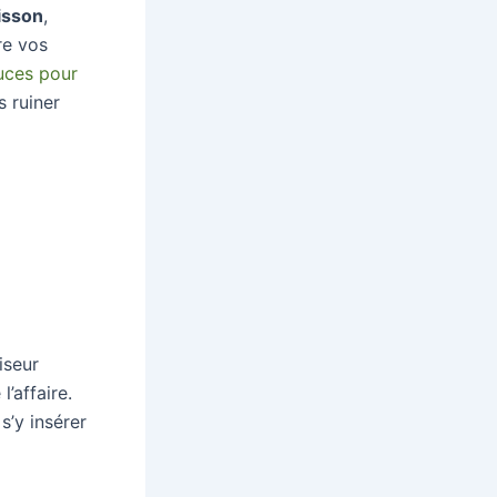
isson
,
re vos
uces pour
s ruiner
iseur
’affaire.
s’y insérer