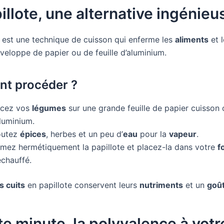
illote, une alternative ingénieu
est une technique de cuisson qui enferme les
aliments
et 
veloppe de papier ou de feuille d’aluminium.
t procéder ?
acez vos
légumes
sur une grande feuille de papier cuisson 
luminium.
outez
épices
, herbes et un peu d’
eau
pour la
vapeur
.
rmez hermétiquement la papillote et placez-la dans votre
f
échauffé.
 cuits
en papillote conservent leurs
nutriments
et un
goû
e minute, la polyvalence à votr