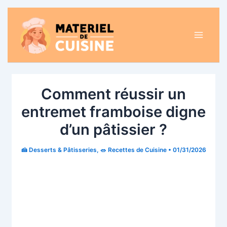
Aller
au
contenu
Main
Menu
Comment réussir un
entremet framboise digne
d’un pâtissier ?
🍰 Desserts & Pâtisseries
,
🥗 Recettes de Cuisine
•
01/31/2026